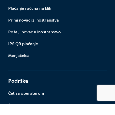
Plaćanje računa na klik
Primi novac iz inostranstva
Pošalji novac u inostranstvo
IPS QR plaćanje
Menjačnica
Podrška
Čet sa operaterom
Česta pitanja