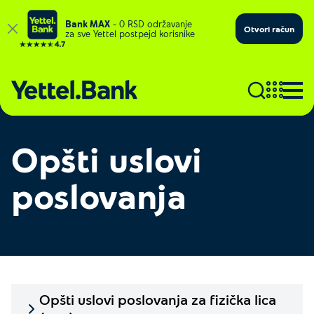
Bank MAX
– 0 RSD održavanje
Otvori račun
za sve Yettel postpejd korisnike
Opšti uslovi
poslovanja
Opšti uslovi poslovanja za fizička lica