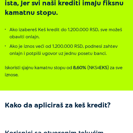
ista, jer svi naši krediti imaju fiksnu
kamatnu stopu.
Ako izabereš Keš kredit do 1.200.000 RSD, sve možeš
obaviti onlajn.
Ako je iznos veći od 1.200.000 RSD, podnesi zahtev
onlajn i potpiši ugovor uz jednu posetu banci.
Iskoristi sjajnu kamatnu stopu od
8,60%
(NKS
=EKS
) za sve
iznose.
Kako da apliciraš za keš kredit?
Korisnici sa otvorenim tekućim