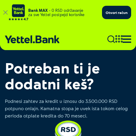
Bank MAX
– 0 RSD održavanje
Otvori račun
za sve Yettel postpejd korisnike
Potreban ti je
dodatni keš?
Podnesi zahtev za kredit u iznosu do 3.500.000 RSD
potpuno onlajn. Kamatna stopa je uvek ista tokom celog
perioda otplate kredita do 70 meseci.