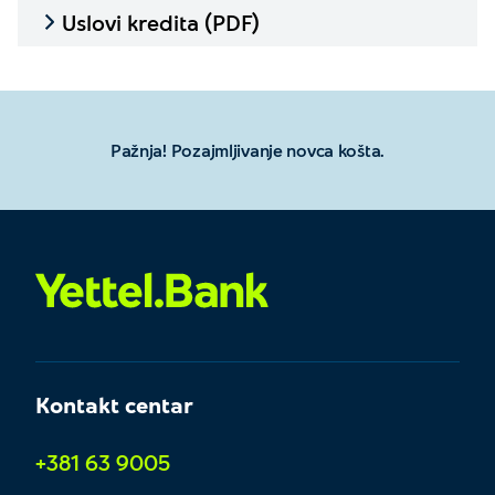
od strane poslodavca, ili
Uslovi kredita (PDF)
Potvrda o elektronskoj dostavi dobijena preko eUprava
portala.
Pažnja! Pozajmljivanje novca košta.
PPDG5/PPDG2R – Potvrda o poreskoj prijavi za dohodak
građana za obveznike ove vrste poreza
Kontakt centar
+381 63 9005