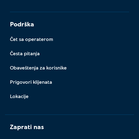
mesečnih penzija. Izvode obično dobijate mejlom ili ih
možete preuzeti kroz internet ili mobilno bankarstvo.
Podrška
Čet sa operaterom
Česta pitanja
Obaveštenja za korisnike
Prigovori klijenata
Lokacije
Zaprati nas