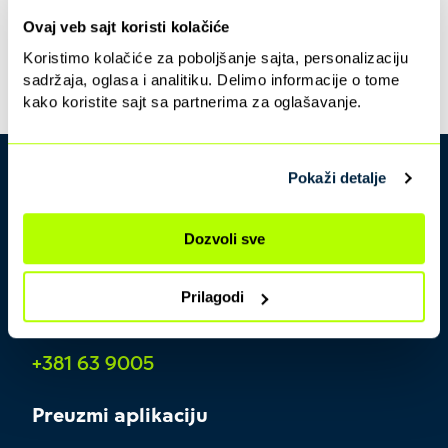
Ovaj veb sajt koristi kolačiće
i bezbedno
Koristimo kolačiće za poboljšanje sajta, personalizaciju
sadržaja, oglasa i analitiku. Delimo informacije o tome
kako koristite sajt sa partnerima za oglašavanje.
Plaćaj bez provizije
Pokaži detalje
Bez nošenja keša
Dozvoli sve
Prilagodi
Kontakt centar
2 valute, u svakom trenutku
+381 63 9005
Preuzmi aplikaciju
Razmena novca onlajn