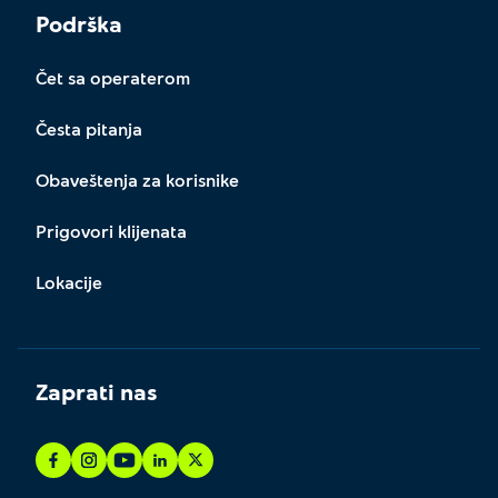
Podrška
Čet sa operaterom
Česta pitanja
Obaveštenja za korisnike
Prigovori klijenata
Lokacije
Zaprati nas