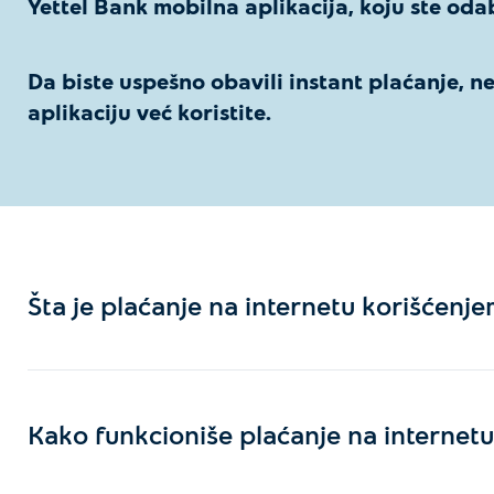
Yettel Bank mobilna aplikacija, koju ste odab
D
a biste uspešno obavili instant plaćanje, 
aplikaciju već koristite.
Šta je plaćanje na internetu korišćenje
Kako funkcioniše plaćanje na internet