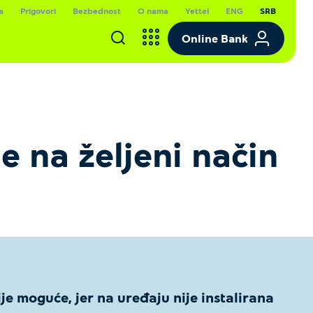
a
Prigovori
Bezbednost
O nama
Yettel
ENG
SRB
Online Bank
e na željeni način
je moguće, jer na uređaju nije instalirana