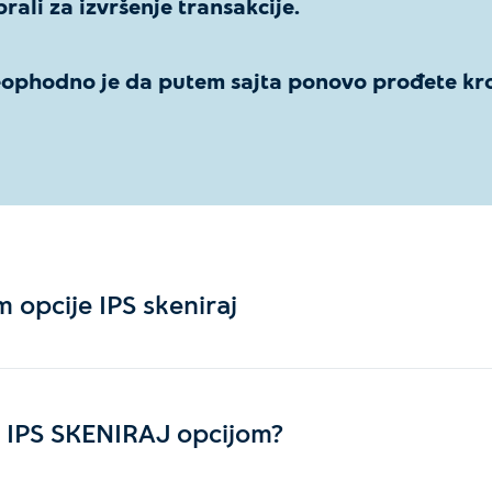
rali za izvršenje transakcije.
neophodno je da putem sajta ponovo prođete kro
m opcije IPS skeniraj
u IPS SKENIRAJ opcijom?