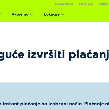
Stanovništvo
Yettel Sve
Podršk
Aktuelno
Lokacije
uće izvršiti plaćanj
instant plaćanje na izabrani način. Plaćanje ni