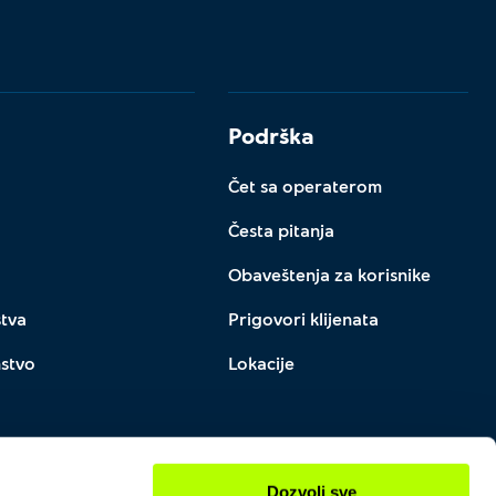
Podrška
Čet sa operaterom
Česta pitanja
Obaveštenja za korisnike
stva
Prigovori klijenata
nstvo
Lokacije
Dozvoli sve