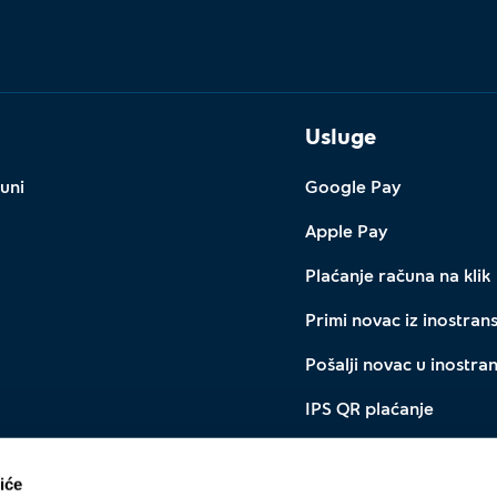
Usluge
uni
Google Pay
Apple Pay
Plaćanje računa na klik
Primi novac iz inostran
Pošalji novac u inostra
IPS QR plaćanje
Menjačnica
iće