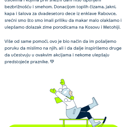
bezbrižnošću i smehom. Donacijom toplih čizama, jakni,
kapa i šalova za dvadesetoro dece iz enklave Rabovce,
srećni smo što smo imali priliku da makar malo olakšamo i
ulepšamo dolazak zime porodicama na Kosovu i Metohiji.
Više od same pomoći, ovo je bio način da im pošaljemo
poruku da mislimo na njih, ali i da dalje inspirišemo druge
da učestvuju u ovakvim akcijama i nekome ulepšaju
predstojeće praznike. 💚