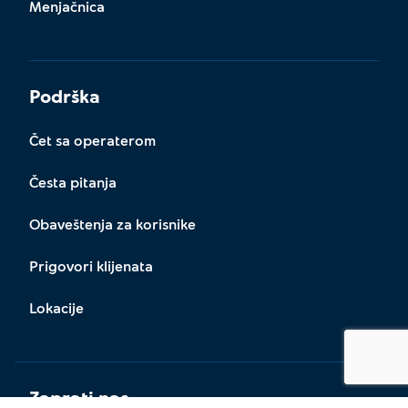
Menjačnica
Podrška
Čet sa operaterom
Česta pitanja
Obaveštenja za korisnike
Prigovori klijenata
Lokacije
Zaprati nas