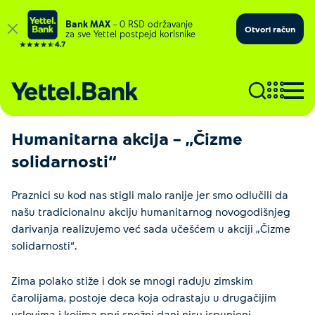
Bank MAX
– 0 RSD održavanje
Otvori račun
za sve Yettel postpejd korisnike
Humanitarna akcija – „Čizme
solidarnosti“
Praznici su kod nas stigli malo ranije jer smo odlučili da
našu tradicionalnu akciju humanitarnog novogodišnjeg
darivanja realizujemo već sada učešćem u akciji „Čizme
solidarnosti“.
Zima polako stiže i dok se mnogi raduju zimskim
čarolijama, postoje deca koja odrastaju u drugačijim
uslovima i kojima prvi snežni dani nisu ispunjeni