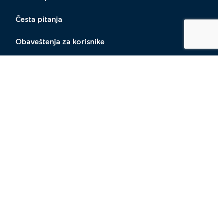
Česta pitanja
Obaveštenja za korisnike
Prigovori klijenata
Lokacije
Zaprati nas
O nama
Opšti uslovi poslovanja