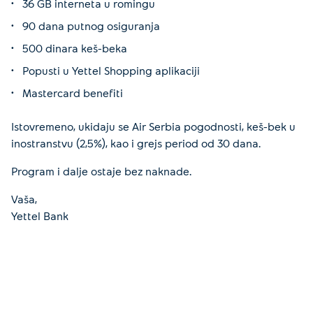
36 GB interneta u romingu
90 dana putnog osiguranja
500 dinara keš-beka
Popusti u Yettel Shopping aplikaciji
Mastercard benefiti
Istovremeno, ukidaju se Air Serbia pogodnosti, keš-bek u
inostranstvu (2,5%), kao i grejs period od 30 dana.
Program i dalje ostaje bez naknade.
Vaša,
Yettel Bank