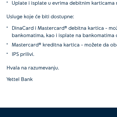
Uplate i isplate u evrima debitnim karticam
Usluge koje će biti dostupne:
DinaCard i Mastercard® debitna kartica – mož
bankomatima, kao i isplate na bankomatima o
Mastercard® kreditna kartica – možete da ob
IPS prilivi.
Hvala na razumevanju.
Yettel Bank