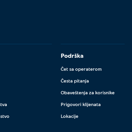
Podrška
Čet sa operaterom
Česta pitanja
Obaveštenja za korisnike
stva
Prigovori klijenata
nstvo
Lokacije