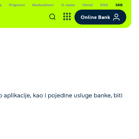
a
Prigovori
Bezbednost
O nama
Yettel
ENG
SRB
Online Bank
plikacije, kao i pojedine usluge banke, biti