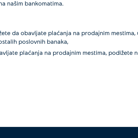
a na našim bankomatima.
ete da obavljate plaćanja na prodajnim mestima, u
stalih poslovnih banaka,
avljate plaćanja na prodajnim mestima, podižete n