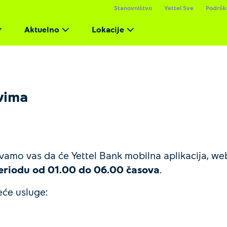
Stanovništvo
Yettel Sve
Podršk
Aktuelno
Lokacije
vima
mo vas da će Yettel Bank mobilna aplikacija, web a
 periodu od 01.00 do 06.00 časova
.
će usluge: