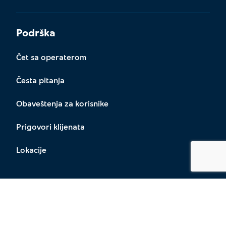
Podrška
Čet sa operaterom
Česta pitanja
Obaveštenja za korisnike
Prigovori klijenata
Lokacije
Zaprati nas