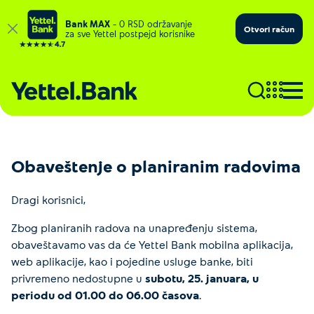
Bank MAX
– 0 RSD održavanje
Otvori račun
za sve Yettel postpejd korisnike
Obaveštenje o planiranim radovima
Dragi korisnici,
Zbog planiranih radova na unapređenju sistema,
obaveštavamo vas da će Yettel Bank mobilna aplikacija,
web aplikacije, kao i pojedine usluge banke, biti
privremeno nedostupne u
subotu, 25. januara, u
periodu od 01.00 do 06.00 časova
.