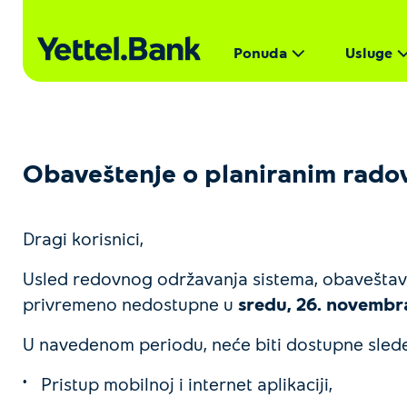
Ponuda
Usluge
Obaveštenje o planiranim rado
Dragi korisnici,
Usled redovnog održavanja sistema, obaveštavam
privremeno nedostupne u
sredu, 26. novembr
U navedenom periodu, neće biti dostupne slede
Pristup mobilnoj i internet aplikaciji,