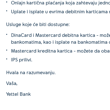
Onlajn kartična plaćanja koja zahtevaju jedno
Uplate i isplate u evrima debitnim karticam
Usluge koje će biti dostupne:
DinaCard i Mastercard debitna kartica – može
bankomatima, kao i isplate na bankomatima o
Mastercard kreditna kartica – možete da oba
IPS prilivi.
Hvala na razumevanju.
Vaša,
Yettel Bank