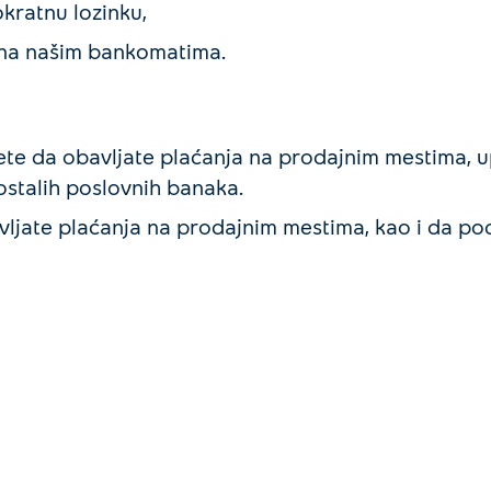
kratnu lozinku,
a na našim bankomatima.
te da obavljate plaćanja na prodajnim mestima, up
stalih poslovnih banaka.
vljate plaćanja na prodajnim mestima, kao i da po