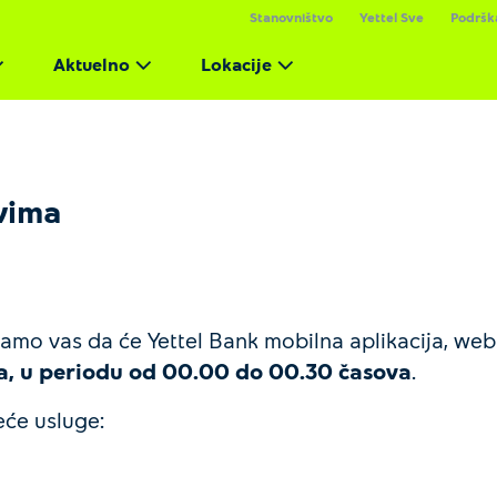
Stanovništvo
Yettel Sve
Podršk
Aktuelno
Lokacije
vima
o vas da će Yettel Bank mobilna aplikacija, web ap
a, u periodu od 00.00 do 00.30 časova
.
će usluge: