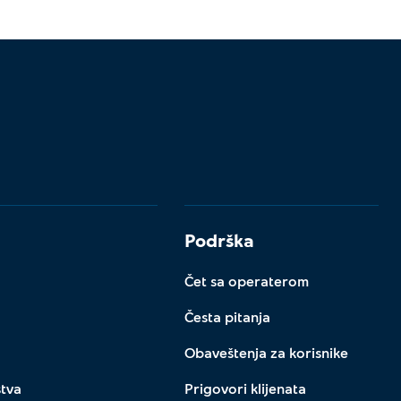
Podrška
Čet sa operaterom
Česta pitanja
Obaveštenja za korisnike
stva
Prigovori klijenata