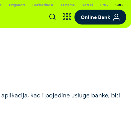
a
Prigovori
Bezbednost
O nama
Yettel
ENG
SRB
Online Bank
likacija, kao i pojedine usluge banke, biti