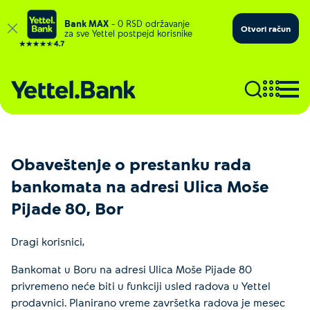
Bank MAX
– 0 RSD održavanje
Otvori račun
za sve Yettel postpejd korisnike
Obaveštenje o prestanku rada
bankomata na adresi Ulica Moše
Pijade 80, Bor
Dragi korisnici,
Bankomat u Boru na adresi Ulica Moše Pijade 80
privremeno neće biti u funkciji usled radova u Yettel
prodavnici. Planirano vreme završetka radova je mesec