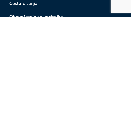
Česta pitanja
Obaveštenja za korisnike
Prigovori klijenata
Lokacije
Zaprati nas
O nama
Opšti uslovi poslovanja
Kontakt