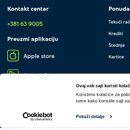
Kontakt centar
Ponuda
Tekući rač
+381 63 9005
Krediti
Preuzmi aplikaciju
Štednja
Apple store
Kartice
Google Play
Ovaj veb sajt koristi kolač
Koristimo kolačiće za pobol
tome kako koristite sajt s
Pokaži detalje