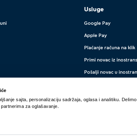
Usluge
uni
Google Pay
Apple Pay
Plaćanje računa na klik
Primi novac iz inostran
Pošalji novac u inostra
IPS QR plaćanje
iće
Menjačnica
jšanje sajta, personalizaciju sadržaja, oglasa i analitiku. Delimo
a partnerima za oglašavanje.