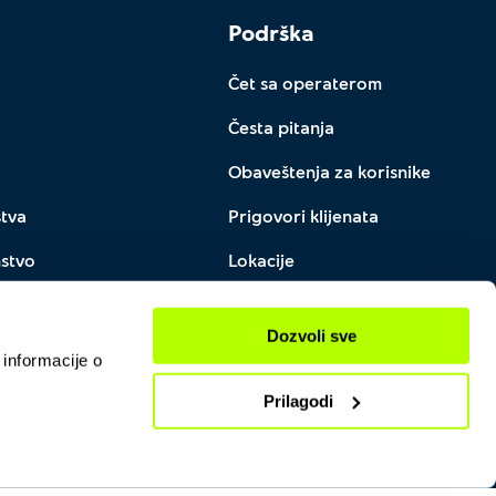
Podrška
Čet sa operaterom
Česta pitanja
Obaveštenja za korisnike
stva
Prigovori klijenata
nstvo
Lokacije
Dozvoli sve
 informacije o
Prilagodi