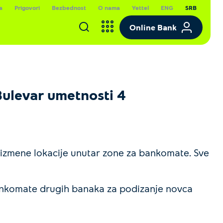
a
Prigovori
Bezbednost
O nama
Yettel
ENG
SRB
Online Bank
ulevar umetnosti 4
izmene lokacije unutar zone za bankomate. Sve
 bankomate drugih banaka za podizanje novca