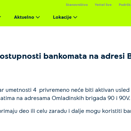
Stanovništvo
Yettel Sve
Podršk
Aktuelno
Lokacije
ostupnosti bankomata na adresi B
 umetnosti 4 privremeno neće biti aktivan usled 
matima na adresama Omladinskih brigada 90 i 90V.
primaju deo ili celu zaradu i dalje mogu koristiti