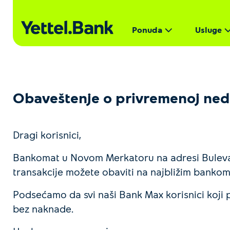
Ponuda
Usluge
Obaveštenje o privremenoj ned
Dragi korisnici,
Bankomat u Novom Merkatoru na adresi Bulevar
transakcije možete obaviti na najbližim banko
Podsećamo da svi naši Bank Max korisnici koji 
bez naknade.