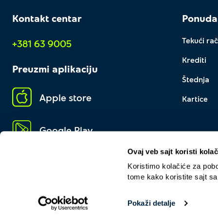
Kontakt centar
Ponuda
Tekući rač
+381 63 9005
Krediti
Preuzmi aplikaciju
Štednja
Apple store
Kartice
Google Play
Ovaj veb sajt koristi kolač
Koristimo kolačiće za pobol
tome kako koristite sajt s
Pokaži detalje