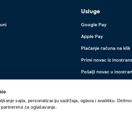
Usluge
uni
Google Pay
Apple Pay
Plaćanje računa na klik
Primi novac iz inostran
Pošalji novac u inostra
IPS QR plaćanje
iće
Menjačnica
jšanje sajta, personalizaciju sadržaja, oglasa i analitiku. Delimo
a partnerima za oglašavanje.