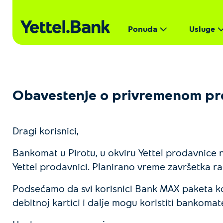
Ponuda
Usluge
Obavestenje o privremenom pre
Dragi korisnici,
Bankomat u Pirotu, u okviru Yettel prodavnice n
Yettel prodavnici. Planirano vreme završetka 
Podsećamo da svi korisnici Bank MAX paketa ko
debitnoj kartici i dalje mogu koristiti bankom