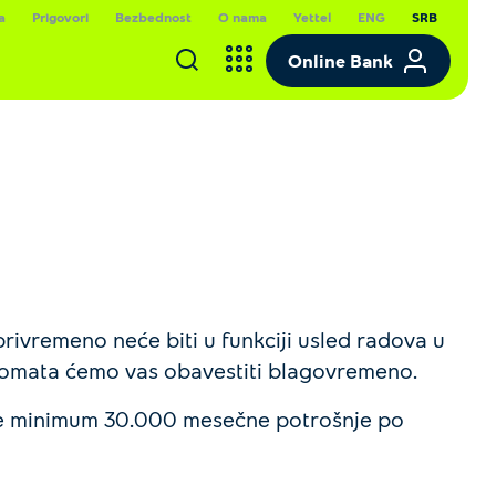
a
Prigovori
Bezbednost
O nama
Yettel
ENG
SRB
Online Bank
privremeno neće biti u funkciji usled radova u
nkomata ćemo vas obavestiti blagovremeno.
vare minimum 30.000 mesečne potrošnje po