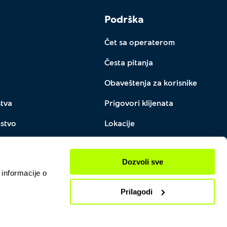
Podrška
Čet sa operaterom
Česta pitanja
Obaveštenja za korisnike
stva
Prigovori klijenata
nstvo
Lokacije
Dozvoli sve
 informacije o
Prilagodi