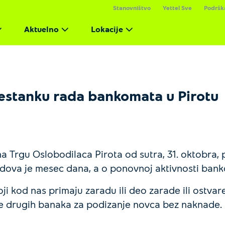
Stanovništvo
Yettel Sve
Podršk
Aktuelno
Lokacije
stanku rada bankomata u Pirotu
a Trgu Oslobodilaca Pirota od sutra, 31. oktobra, 
radova je mesec dana, a o ponovnoj aktivnosti ba
ji kod nas primaju zaradu ili deo zarade ili ost
ate drugih banaka za podizanje novca bez naknade.