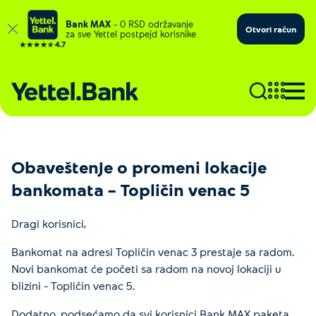
Bank MAX
– 0 RSD održavanje
Otvori račun
za sve Yettel postpejd korisnike
Obaveštenje o promeni lokacije
bankomata – Topličin venac 5
Dragi korisnici,
Bankomat na adresi Topličin venac 3 prestaje sa radom.
Novi bankomat će početi sa radom na novoj lokaciji u
blizini – Topličin venac 5.
Dodatno, podsećamo da svi korisnici Bank MAX paketa