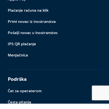
Plaćanje računa na klik
Primi novac iz inostranstva
Pošalji novac u inostranstvo
IPS QR plaćanje
Menjačnica
Podrška
Čet sa operaterom
Česta pitanja