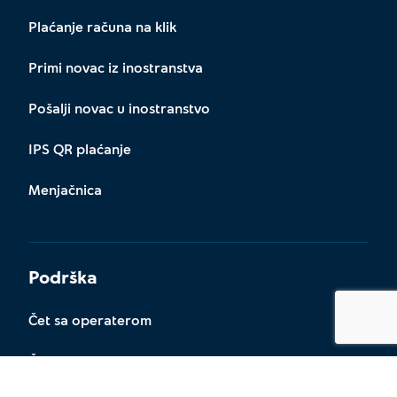
Plaćanje računa na klik
Primi novac iz inostranstva
Pošalji novac u inostranstvo
IPS QR plaćanje
Menjačnica
Podrška
Čet sa operaterom
Česta pitanja