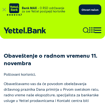
Bank MAX
– 0 RSD održavanje
Otvori račun
za sve Yettel postpejd korisnike
Obaveštenje o radnom vremenu 11.
novembra
Poštovani korisnici,
Obaveštavamo vas da će povodom obeležavanja
državnog praznika Dana primirja u Prvom svetskom ratu,
radno vreme naše ekspoziture, specijalista za bankarske
usluge u Yettel prodavnicama i Kontakt centra biti