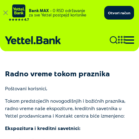
Bank MAX
– 0 RSD održavanje
Otvori račun
za sve Yettel postpejd korisnike
Radno vreme tokom praznika
Poštovani korisnici,
Tokom predstojećih novogodišnjih i božićnih praznika,
radno vreme naše ekspoziture, kreditnih savetnika u
Yettel prodavnicama i Kontakt centra biće izmenjeno:
Ekspozitura i kreditni savetnici: