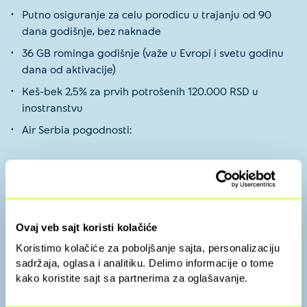
Putno osiguranje za celu porodicu u trajanju od 90
dana godišnje, bez naknade
36 GB rominga godišnje (važe u Evropi i svetu godinu
dana od aktivacije)
Keš-bek 2,5% za prvih potrošenih 120.000 RSD u
inostranstvu
Air Serbia pogodnosti:
Popusti za više od 10 destinacija korišćenjem kodova
sa Yettel Shopping platforme
Prioritet prilikom ukrcavanja na let na beogradskom
aerodromu
Ovaj veb sajt koristi kolačiće
Brz prolazak kroz pasošku kontrolu na beogradskom
Koristimo kolačiće za poboljšanje sajta, personalizaciju
aerodromu
sadržaja, oglasa i analitiku. Delimo informacije o tome
kako koristite sajt sa partnerima za oglašavanje.
Pristup Air Serbia salonu na beogradskom
aerodromu, u trajanju od sat vremena