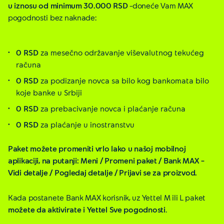
u iznosu od minimum 30.000 RSD
–doneće Vam MAX
pogodnosti bez naknade:
0 RSD
za mesečno održavanje viševalutnog tekućeg
računa
0 RSD
za podizanje novca sa bilo kog bankomata bilo
koje banke u Srbiji
0 RSD
za prebacivanje novca i plaćanje računa
0 RSD
za plaćanje u inostranstvu
Paket možete promeniti vrlo lako u našoj mobilnoj
aplikaciji, na putanji: Meni / Promeni paket / Bank MAX –
Vidi detalje / Pogledaj detalje / Prijavi se za proizvod.
Kada postanete Bank MAX korisnik, uz Yettel M ili L paket
možete da aktivirate i Yettel Sve pogodnosti
.