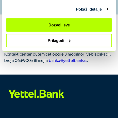
Pokaži detalje
Dozvoli sve
Ukoliko ipak odlučite da ne želite da koristite naše usluge,
uvek možete podneti zahtev za gašenje tekućeg računa
Prilagodi
putem Yettel Bank veb aplikacije na putanji Moja
Banka/Zatvaranje računa, ili na kontaktiranjem našeg
Kontakt centar putem čet opcije u mobilnoj i veb aplikaciji,
broja 063/9005 ili mejla
banka@yettelbank.rs
.