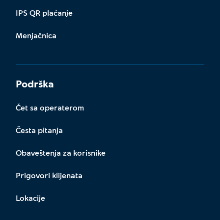
IPS QR plaćanje
Menjačnica
Podrška
Čet sa operaterom
Česta pitanja
Obaveštenja za korisnike
Prigovori klijenata
Lokacije