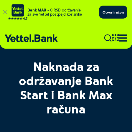
Bank MAX
– 0 RSD održavanje
Otvori račun
za sve Yettel postpejd korisnike
Naknada za
održavanje Bank
Start i Bank Max
računa