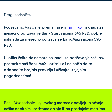
Dragi korisniče,
Podsećamo Vas da je, prema našem
Tarifniku
,
naknada za
mesečno održavanje Bank Start računa 345 RSD
,
dok je
naknada za mesečno održavanje Bank Max računa 595
RSD.
Ukoliko želite da nemate naknadu za održavanje računa,
postanite naš Bank MAX korisnik ali na način da se
oslobodite brojnih provizija i uživajte u sjajnim
pogodnostima!
Bank Max korisnici koji
svakog meseca obavljaju plaćanja
našim debitnim karticama onlajn ili na prodajnim mestima