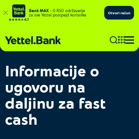
Bank MAX
– 0 RSD održavanje
Otvori račun
za sve Yettel postpejd korisnike
Informacije o
ugovoru na
daljinu za fast
cash