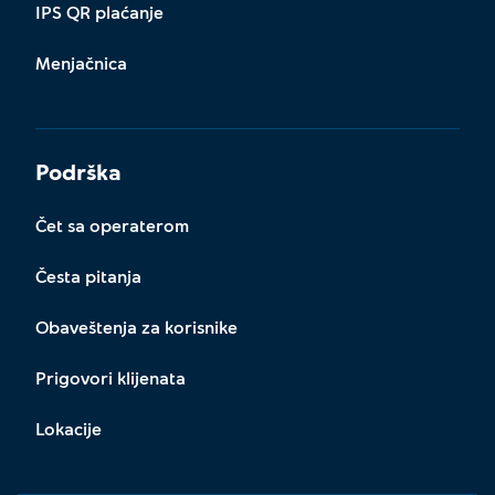
IPS QR plaćanje
Menjačnica
Podrška
Čet sa operaterom
Česta pitanja
Obaveštenja za korisnike
Prigovori klijenata
Lokacije