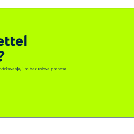
ettel
?
održavanja, i to bez uslova prenosa