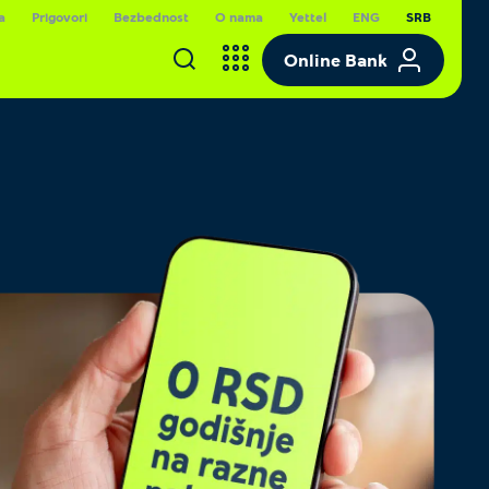
a
Prigovori
Bezbednost
O nama
Yettel
ENG
SRB
Online Bank