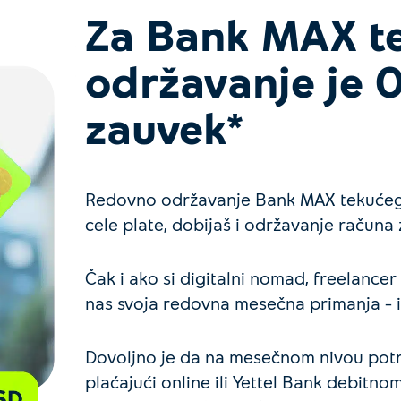
Za Bank MAX te
održavanje je 
zauvek*
Redovno održavanje Bank MAX tekućeg r
cele plate, dobijaš i održavanje računa
Čak i ako si digitalni nomad, freelance
nas svoja redovna mesečna primanja – i
Dovoljno je da na mesečnom nivou pot
plaćajući online ili Yettel Bank debitno