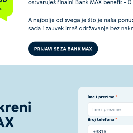
ostvaruješ finalni Bank MAX benefit –
A najbolje od svega je što je naša pon
sada i zauvek imaš održavanje bez nak
PRIJAVI SE ZA BANK MAX
Ime i prezime
*
kreni
Ime i prezime
AX
Broj telefona
*