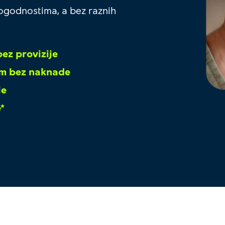
pogodnostima, a bez raznih
ez provizije
om bez naknade
je
*