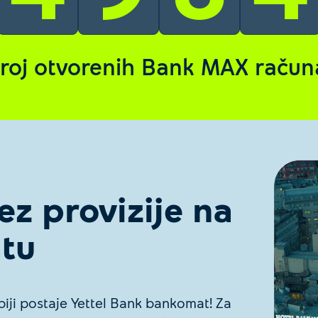
 fizičke kladionice i objekte za klađenje na trke, 
roj otvorenih Bank MAX račun
z provizije na
tu
iji postaje Yettel Bank bankomat! Za