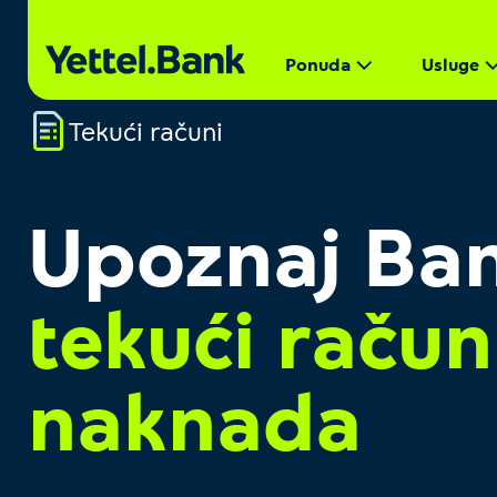
Ponuda
Usluge
Tekući računi
Upoznaj Ba
tekući račun
naknada