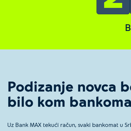
osvajanje novčanih nagrada, prodavce lutrije,
B
Podizanje novca be
bilo kom bankoma
Uz Bank MAX tekući račun, svaki bankomat u Srb