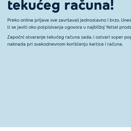
tekućeg računa!
Preko online prijave sve završavaš jednostavno i brzo. Une
ti se javiti oko potpisivanja ugovora u najbližoj Yettel proda
Započni otvaranje tekućeg računa sada, i ostvari super po
naknada pri svakodnevnom korišćenju kartice i računa.