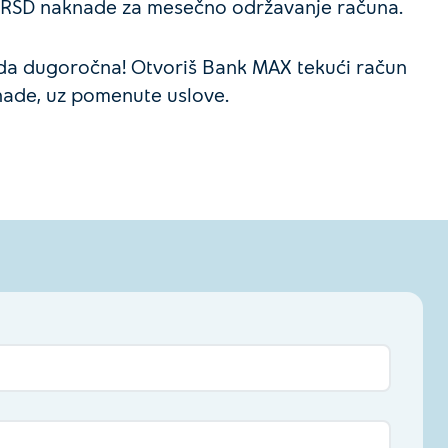
 0 RSD naknade za mesečno održavanje računa.
uda dugoročna! Otvoriš Bank MAX tekući račun
nade, uz pomenute uslove.