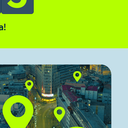
transakcije za kupovinu kazino žetona
a!