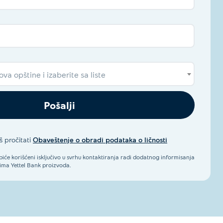
va opštine i izaberite sa liste
Pošalji
 pročitati
Obaveštenje o obradi podataka o ličnosti
 biće korišćeni isključivo u svrhu kontaktiranja radi dodatnog informisanja
ima Yettel Bank proizvoda.