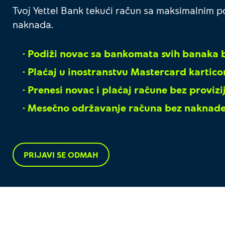
Tvoj Yettel Bank tekući račun sa maksimalnim 
naknada.
·
Podiži novac sa bankomata svih banaka b
·
Plaćaj u inostranstvu Mastercard kartic
·
Prenesi novac i plaćaj račune bez provizi
·
Mesečno održavanje računa bez naknade
PRIJAVI SE ODMAH