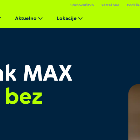
Stanovništvo
Yettel Sve
Podršk
Aktuelno
Lokacije
nk MAX
 bez