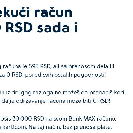
kući račun
0 RSD sada i
ačuna je 595 RSD, ali sa prenosom dela ili
 za 0 RSD, pored svih ostalih pogodnosti!
r ili iz drugog razloga ne možeš da prebaciš kod
 dalje održavanje računa može biti 0 RSD!
rošiš 30.000 RSD na svom Bank MAX računu,
m karticom. Na taj način, bez prenosa plate,