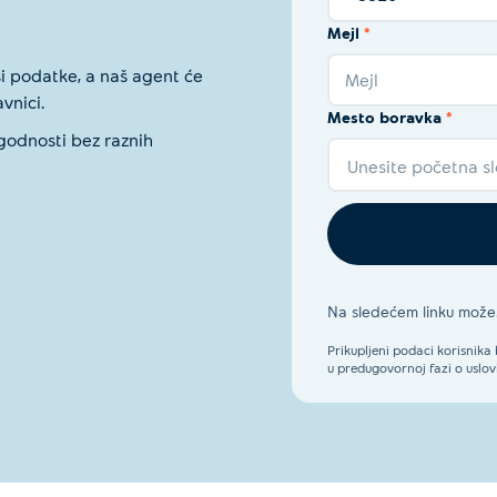
Mejl
*
si podatke, a naš agent će
Mejl
vnici.
Mesto boravka
*
godnosti bez raznih
Unesite početna slo
Na sledećem linku možeš
Prikupljeni podaci korisnika
u predugovornoj fazi o uslov