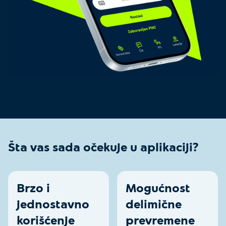
Šta vas sada očekuje u aplikaciji?
Brzo i
Mogućnost
jednostavno
delimične
korišćenje
prevremene