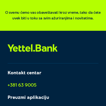
O svemu ćemo vas obaveštavati kroz vreme, tako da ćete
uvek biti u toku sa svim ažuriranjima i novitetima.
Kontakt centar
+381 63 9005
Preuzmi aplikaciju