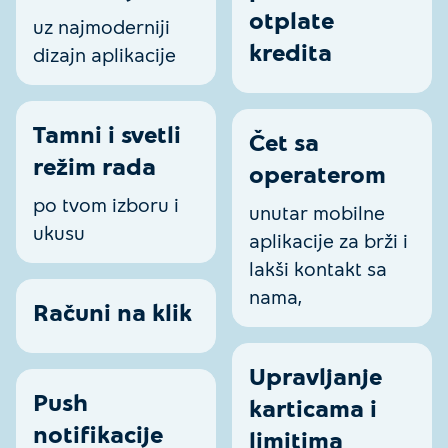
otplate
uz najmoderniji
kredita
dizajn aplikacije
Tamni i svetli
Čet sa
režim rada
operaterom
po tvom izboru i
unutar mobilne
ukusu
aplikacije za brži i
lakši kontakt sa
nama,
Računi na klik
Upravljanje
Push
karticama i
notifikacije
limitima