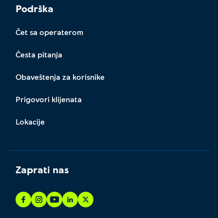
Podrška
Čet sa operaterom
Česta pitanja
Obaveštenja za korisnike
Prigovori klijenata
Lokacije
Zaprati nas