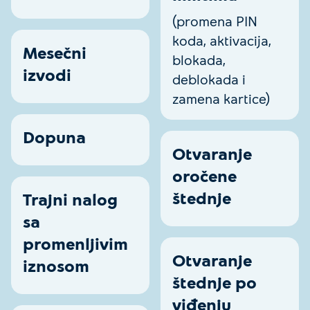
(promena PIN
koda, aktivacija,
Mesečni
blokada,
izvodi
deblokada i
zamena kartice)
Dopuna
Otvaranje
oročene
štednje
Trajni nalog
sa
promenljivim
Otvaranje
iznosom
štednje po
viđenju