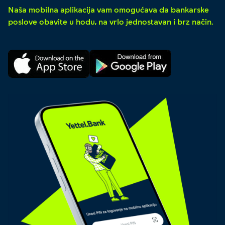
Naša mobilna aplikacija vam omogućava da bankarske
poslove obavite u hodu, na vrlo jednostavan i brz način.