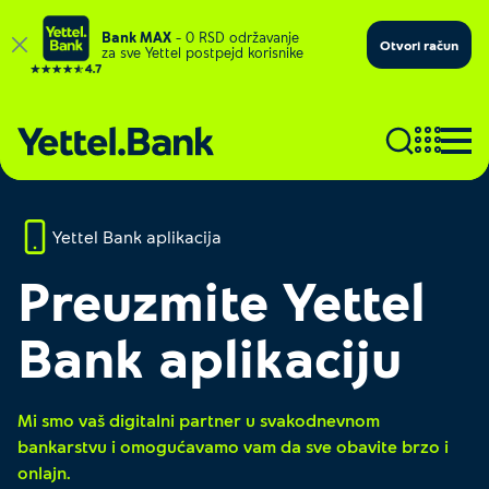
Bank MAX
– 0 RSD održavanje
Otvori račun
za sve Yettel postpejd korisnike
Yettel Bank aplikacija
Preuzmite Yettel
Bank aplikaciju
Mi smo vaš digitalni partner u svakodnevnom
bankarstvu i omogućavamo vam da sve obavite brzo i
onlajn.