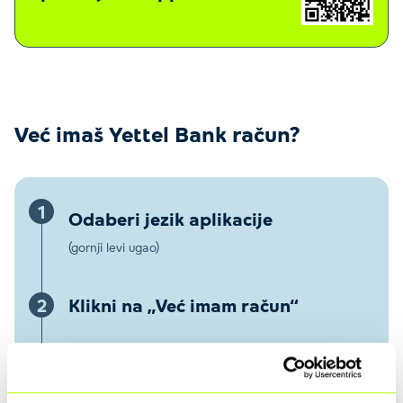
Već imaš Yettel Bank račun?
1
Odaberi jezik aplikacije
(gornji levi ugao)
2
Klikni na „Već imam račun“
3
Unesi svoje podatke
Broj mobilnog telefona u formatu +3816… i poslednje 4