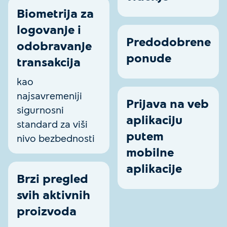
Biometrija za
logovanje i
Predodobrene
odobravanje
ponude
transakcija
kao
najsavremeniji
Prijava na veb
sigurnosni
aplikaciju
standard za viši
putem
nivo bezbednosti
mobilne
aplikacije
Brzi pregled
svih aktivnih
proizvoda