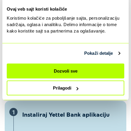
cifre JMBG-a
Ovaj veb sajt koristi kolačiće
Koristimo kolačiće za poboljšanje sajta, personalizaciju
sadržaja, oglasa i analitiku. Delimo informacije o tome
kako koristite sajt sa partnerima za oglašavanje.
I to je to, bankarske usluge su ti dostupne odmah u
Pokaži detalje
aplikaciji.
Dozvoli sve
Nisi još korisnik Yettel Bank?
Prilagodi
1
Instaliraj Yettel Bank aplikaciju